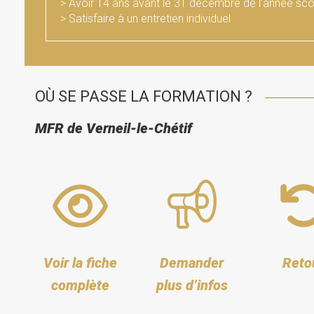
> Avoir 14 ans avant le 31 décembre de l’année sco
> Satisfaire à un entretien individuel
OÙ SE PASSE LA FORMATION ?
MFR de Verneil-le-Chétif
Voir la fiche
Demander
Reto
complète
plus d’infos