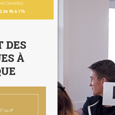
es Ouvertes) :
2 de 9h à 17h
 DES
ES À
QUE
e
e
5
ou 4