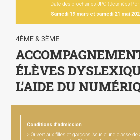
Date des prochaines JPO (Journées Port
Samedi 19 mars et samedi 21 mai 202
4ÈME & 3ÈME
ACCOMPAGNEMENT
ÉLÈVES DYSLEXIQU
L’AIDE DU NUMÉRI
Conditions d’admission
> Ouvert aux filles et garçons issus d’une classe de 