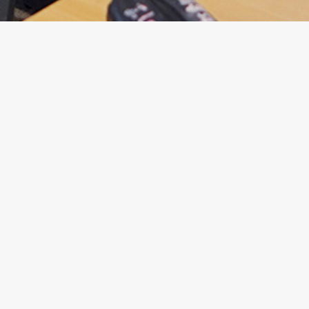
ORMATIONS
LES MFR EN SARTHE
La fédération de la Sarth
ture et élevage
Les établissements
enfance
Les associations MFR
– santé – Animation –
Je veux m’inscrire !
re
Choisir l’alternance
ements paysagers
Les portes ouvertes
 Environnement
inerie
ons adultes