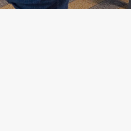
LES F
4 ͤ & 3 ͤ
Agricul
Petite 
Social 
La cabane – ZAC Ribay Pavillon,
territoi
1 impasse Jane Poupelet
72000 Le Mans
Aménag
06 43 10 92 80
Forêt –
Maroqu
Formati